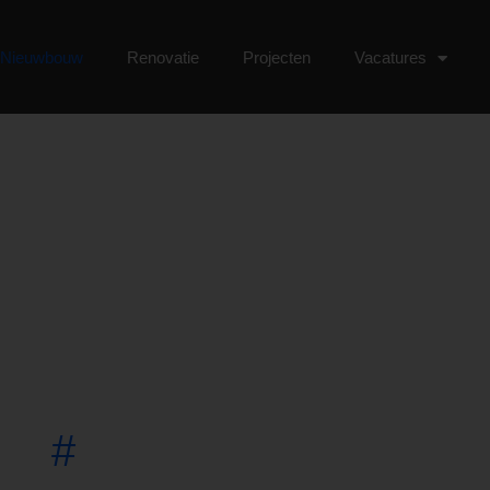
Nieuwbouw
Renovatie
Projecten
Vacatures
Nieuwbouw
#
Jouw droomhuis