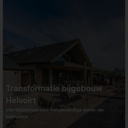
Status:
opgeleverd
Datum:
Tweede helft
2026
Soort:
Transformatie /
renovatie
Locatie:
Udenhout
Transformatie bijgebouw
Bekijk project
Helvoirt
Van bijgebouw naar hoogwaardige woon- en
leefruimte