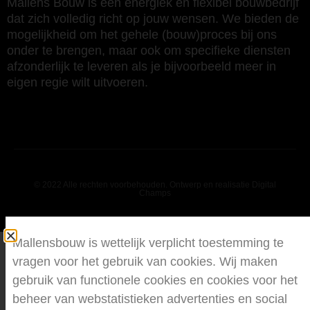
Mallens Bouw is een energiek en flexibel bouwbedrijf
dat zich volledig richt op jouw wensen. We bieden de
mogelijkheid om het gehele (bouw)proces bij ons
onder te brengen, maar ook om specifieke diensten
afzonderlijk te leveren als je bijvoorbeeld meer in
eigen regie wilt uitvoeren.
© 2022 Alle rechten voorbehouden. Ontwerp en realisatie Digital
Champs
Mallensbouw is wettelijk verplicht toestemming te
vragen voor het gebruik van cookies. Wij maken
gebruik van functionele cookies en cookies voor het
beheer van webstatistieken advertenties en social