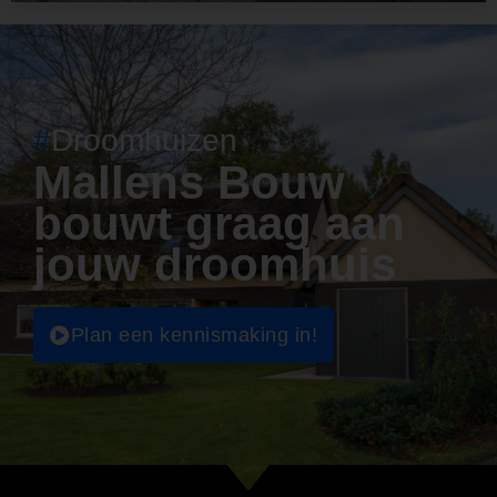
#
Droomhuizen
Mallens Bouw
bouwt graag aan
jouw droomhuis
Plan een kennismaking in!