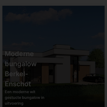
Status:
Opgeleverd
Datum:
Tweede helft
2025
Moderne
Soort:
Transformatie /
bungalow
renovatie
Berkel-
Locatie:
Helvoirt
Enschot
Bekijk project
Een moderne wit
gestucte bungalow in
uitvoering