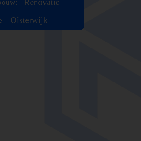
Renovatie
bouw:
Oisterwijk
e: