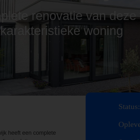
lete renovatie van deze 
karakteristieke woning
Status:
Opleve
wijk heeft een complete