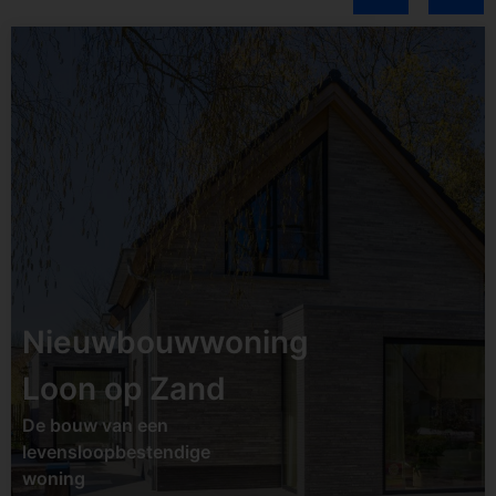
Status:
Opgeleverd
Datum:
Januari 2025
Soort:
Nieuwbouw
Locatie:
Berkel-
Enschot
Nieuwbouwwoning
Loon op Zand
Bekijk project
De bouw van een
levensloopbestendige
woning