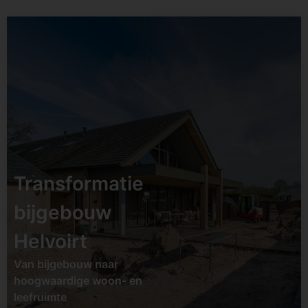
Status:
opgeleverd
Datum:
Tweede helft
2026
Soort:
Transformatie /
Transformatie
renovatie
bijgebouw
Locatie:
Udenhout
Helvoirt
Bekijk project
Van bijgebouw naar
hoogwaardige woon- en
leefruimte