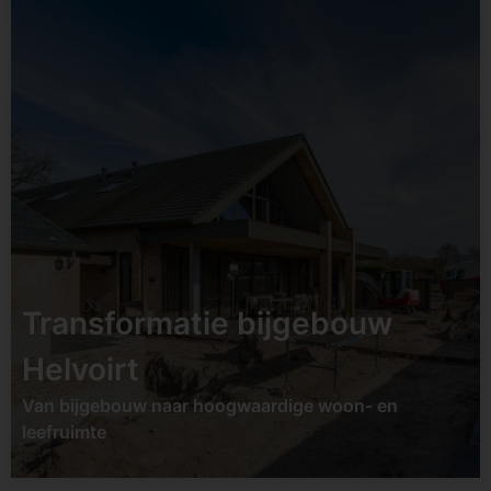
Status:
opgeleverd
Datum:
Tweede helft
2026
Soort:
Transformatie /
renovatie
Locatie:
Udenhout
Transformatie bijgebouw
Bekijk project
Helvoirt
Van bijgebouw naar hoogwaardige woon- en
leefruimte