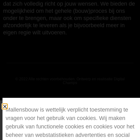
dat zich volledig richt op jouw wensen. We bieden de
mogelijkheid om het gehele (bouw)proces bij ons
onder te brengen, maar ook om specifieke diensten
afzonderlijk te leveren als je bijvoorbeeld meer in
eigen regie wilt uitvoeren.
© 2022 Alle rechten voorbehouden. Ontwerp en realisatie Digital
Champs
Mallensbouw is wettelijk verplicht toestemming te
vragen voor het gebruik van cookies. Wij maken
gebruik van functionele cookies en cookies voor het
beheer van webstatistieken advertenties en social