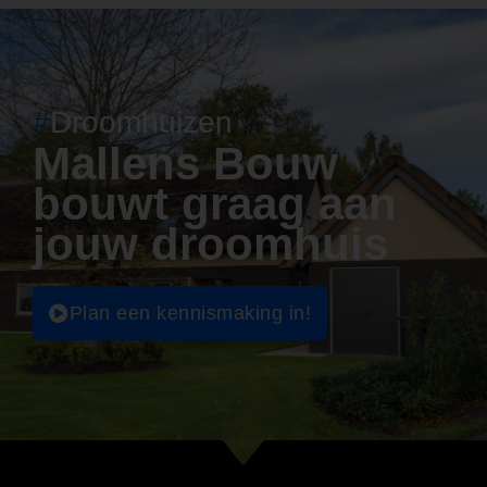
#
Droomhuizen
Mallens Bouw
bouwt graag aan
jouw droomhuis
Plan een kennismaking in!