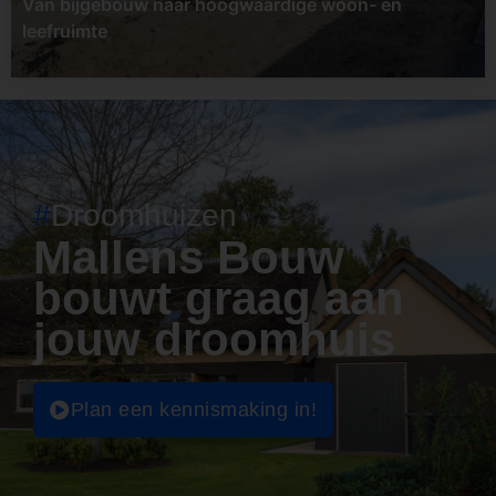
Van bijgebouw naar hoogwaardige woon- en
leefruimte
#
Droomhuizen
Mallens Bouw
bouwt graag aan
jouw droomhuis
Plan een kennismaking in!