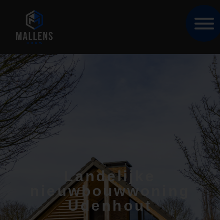
Landelijke
nieuwbouwwoning
Udenhout