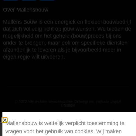
Over Mallensbouw
Mallens Bouw is een energiek en flexibel bouwbedrijf
dat zich volledig richt op jouw wensen. We bieden de
mogelijkheid om het gehele (bouw)proces bij ons
onder te brengen, maar ook om specifieke diensten
afzonderlijk te leveren als je bijvoorbeeld meer in
eigen regie wilt uitvoeren.
© 2022 Alle rechten voorbehouden. Ontwerp en realisatie Digital
Champs
Mallensbouw is wettelijk verplicht toestemming te
vragen voor het gebruik van cookies. Wij maken