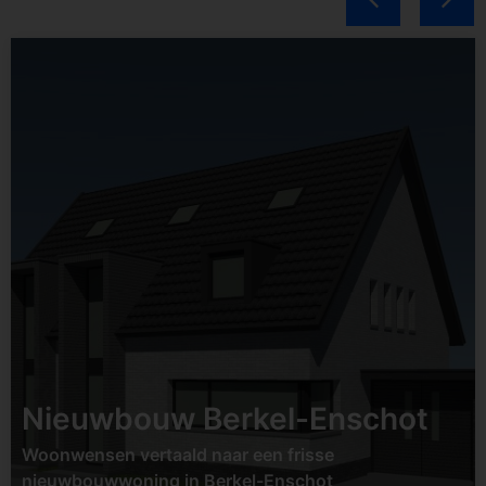
Status:
In uitvoering
Start bouw:
Eerste
kwartaal 2026
Soort:
Nieuwbouw
Locatie:
Gilze
Bekijk project
Nieuwbouw Berkel-Enschot
Woonwensen vertaald naar een frisse
nieuwbouwwoning in Berkel-Enschot