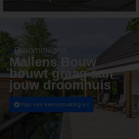
#
Droomhuizen
Mallens Bouw
bouwt graag aan
jouw droomhuis
Plan een kennismaking in!