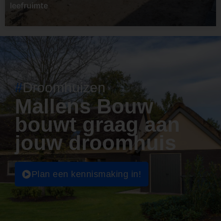
leefruimte
#
Droomhuizen
Mallens Bouw
bouwt graag aan
jouw droomhuis
Plan een kennismaking in!