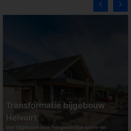
Status:
opgeleverd
Datum:
Tweede helft
2026
Soort:
Transformatie /
renovatie
Locatie:
Udenhout
Transformatie bijgebouw
Bekijk project
Helvoirt
Van bijgebouw naar hoogwaardige woon- en