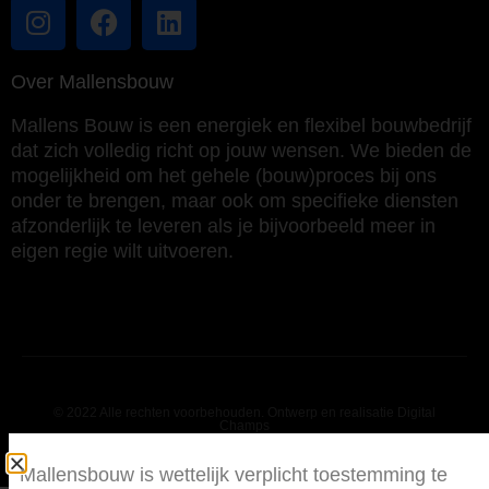
Over Mallensbouw
Mallens Bouw is een energiek en flexibel bouwbedrijf
dat zich volledig richt op jouw wensen. We bieden de
mogelijkheid om het gehele (bouw)proces bij ons
onder te brengen, maar ook om specifieke diensten
afzonderlijk te leveren als je bijvoorbeeld meer in
eigen regie wilt uitvoeren.
© 2022 Alle rechten voorbehouden. Ontwerp en realisatie Digital
Champs
Mallensbouw is wettelijk verplicht toestemming te