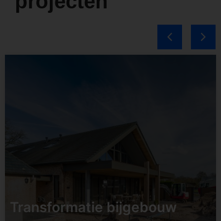
projecten
Status:
opgeleverd
Datum:
Tweede helft
2026
Soort:
Transformatie /
renovatie
Locatie:
Udenhout
Transformatie bijgebouw