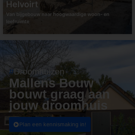
Bekijk project
Helvoirt
Van bijgebouw naar hoogwaardige woon- en
leefruimte
#
Droomhuizen
Mallens Bouw
bouwt graag aan
jouw droomhuis
Plan een kennismaking in!