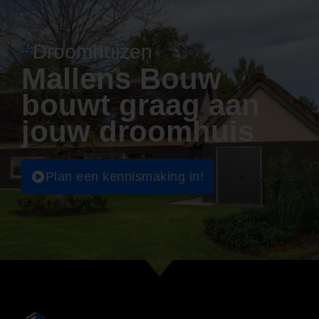
#
Droomhuizen
Mallens Bouw
bouwt graag aan
jouw droomhuis
Plan een kennismaking in!