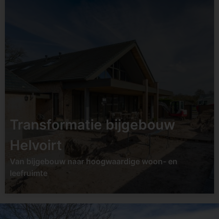
Status:
opgeleverd
Datum:
Tweede helft
2026
Soort:
Transformatie /
renovatie
Locatie:
Udenhout
Transformatie bijgebouw
Bekijk project
Helvoirt
Van bijgebouw naar hoogwaardige woon- en
leefruimte