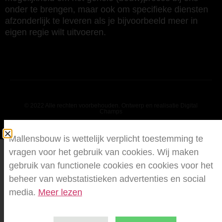
onder te brengen, maar ook om specifieke diensten
afzonderlijk te leveren als je bijvoorbeeld meer in
eigen regie wilt uitvoeren.
© 2022 Alle rechten voorbehouden. Ontwerp en realisatie Digital
Champs
Mallensbouw is wettelijk verplicht toestemming te
vragen voor het gebruik van cookies. Wij maken
gebruik van functionele cookies en cookies voor het
beheer van webstatistieken advertenties en social
media.
Meer lezen