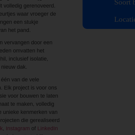
Soort 
t volledig gerenoveerd.
deurtjes waar vroeger de
Locati
engen een stukje
an het pand.
en vervangen door een
eden omvatten het
, inclusief isolatie,
 nieuw dak.
 één van de vele
Elk project is voor ons
ie voor bouwen te laten
maat te maken, volledig
e unieke kenmerken van
rojecten die gerealiseerd
k
,
Instagram
of
LinkedIn