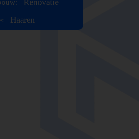
Renovatie
bouw:
Haaren
e: