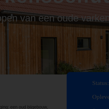
ppen van een oude varke
Status:
Opleve
aging: een oud bijgebouw,