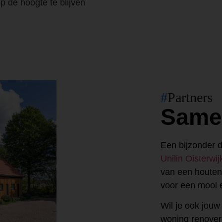
p de hoogte te blijven
#
Partners
Same
Een bijzonder d
Unilin Oisterwij
van een houten 
voor een mooi e
Wil je ook jouw
woning renover