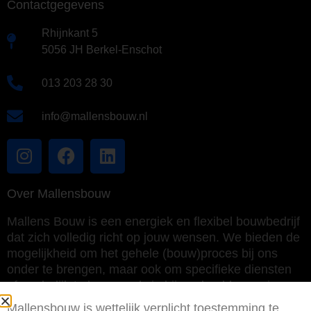
Contactgegevens
Rhijnkant 5
5056 JH Berkel-Enschot
013 203 28 30
info@mallensbouw.nl
Over Mallensbouw
Mallens Bouw is een energiek en flexibel bouwbedrijf
dat zich volledig richt op jouw wensen. We bieden de
mogelijkheid om het gehele (bouw)proces bij ons
onder te brengen, maar ook om specifieke diensten
afzonderlijk te leveren als je bijvoorbeeld meer in
eigen regie wilt uitvoeren.
Mallensbouw is wettelijk verplicht toestemming te