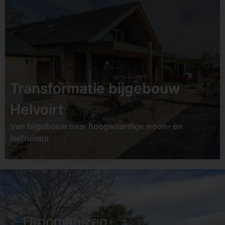
Datum:
Tweede helft
2026
Soort:
Transformatie /
renovatie
Locatie:
Udenhout
Transformatie bijgebouw
Bekijk project
Helvoirt
Van bijgebouw naar hoogwaardige woon- en
leefruimte
#
Droomhuizen