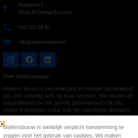
Rhijnkant 5
5056 JH Berkel-Enschot
013 203 28 30
info@mallensbouw.nl
Over Mallensbouw
Mallens Bouw is een energiek en flexibel bouwbedrijf
dat zich volledig richt op jouw wensen. We bieden de
mogelijkheid om het gehele (bouw)proces bij ons
onder te brengen, maar ook om specifieke diensten
afzonderlijk te leveren als je bijvoorbeeld meer in
eigen regie wilt uitvoeren.
Mallensbouw is wettelijk verplicht toestemming te
vragen voor het gebruik van cookies. Wij maken