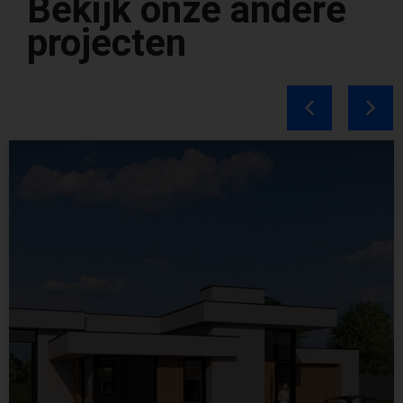
Bekijk onze andere
projecten
Status:
Opgeleverd
Datum:
Tweede helft
2025
Soort:
Transformatie /
renovatie
Locatie:
Helvoirt