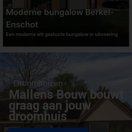
Moderne bungalow Berkel-
Bekijk project
Enschot
Een moderne wit gestucte bungalow in uitvoering
#
Droomhuizen
Mallens Bouw bouwt
graag aan jouw
droomhuis