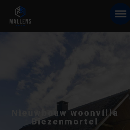
Nieuwbouw woonvilla
Biezenmortel