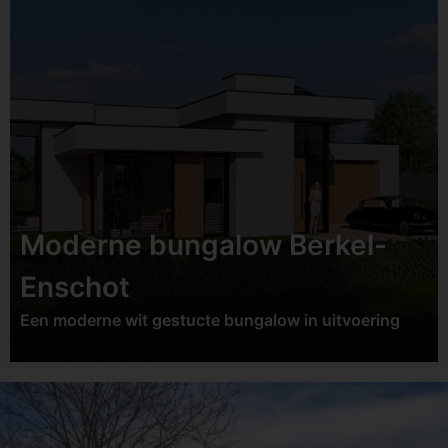
Status:
Opgeleverd
Datum:
Tweede helft
2025
Soort:
Transformatie /
renovatie
Locatie:
Helvoirt
Moderne bungalow Berkel-
Bekijk project
Enschot
Een moderne wit gestucte bungalow in uitvoering