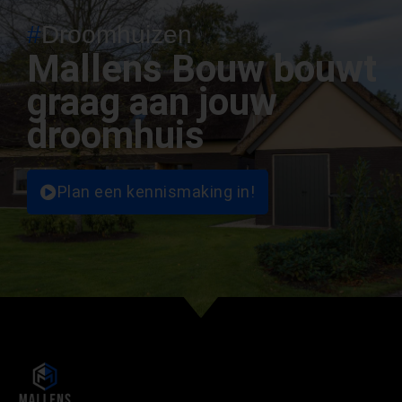
#
Droomhuizen
Mallens Bouw bouwt
graag aan jouw
droomhuis
Plan een kennismaking in!